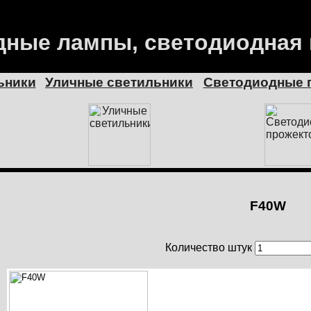
ные лампы, светодиодная
ьники
Уличные светильники
Cветодиодные 
F40W
Количество штук