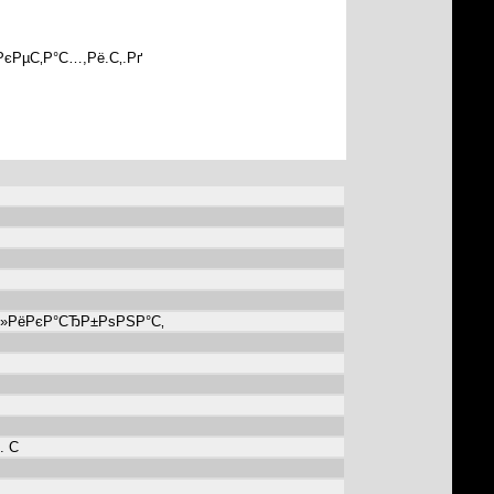
єРµС‚Р°С…,Рё.С‚.Рґ
»РёРєР°СЂР±РѕРЅР°С‚
. C