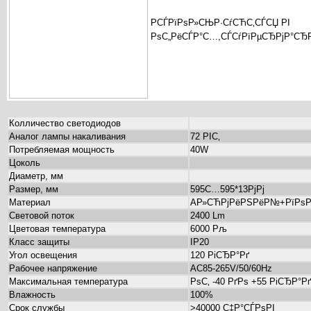
РСЃРїРѕР»СЊР·СѓСЋС‚СЃСЏ РІ
РѕС„РёСЃР°С…,СЃСѓРїРµСЂРјР°СЂР
Колличество светодиодов
Аналог лампы накаливания
72 РІС‚
Потребляемая мощность
40W
Цоколь
Диаметр, мм
Размер, мм
595С…595*13РјРј
Материал
AР»СЋРјРёРЅРёР№+РїРѕР
Световой поток
2400 Lm
Цветовая температура
6000 Рљ
Класс защиты
IP20
Угол освещения
120 РіСЂР°Рґ
Рабочее напряжение
AC85-265V/50/60Hz
Максимальная температура
РѕС‚ -40 РґРѕ +55 РіСЂР°Рґ
Влажность
100%
Срок службы
>40000 С‡Р°СЃРѕРІ